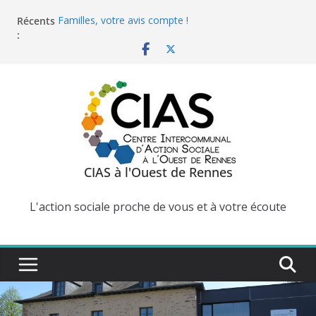
Passer
Récents
Familles, votre avis compte !
au
:
Programme de la Longère du CIAS - Septembre -
contenu
Décembre
Horaires d'ouverture exceptionnels de la Longère du
CIAS
Registre des personnes vulnérables
Programme Maison des Parents de juillet 2026
CIAS à l'Ouest de Rennes
L'action sociale proche de vous et à votre écoute